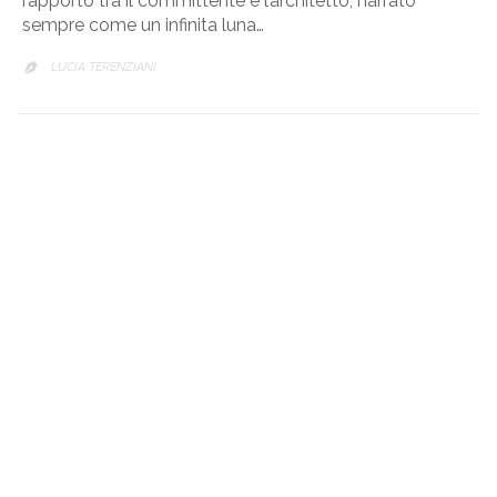
rapporto tra il committente e l’architetto, narrato
sempre come un infinita luna…
LUCIA TERENZIANI
