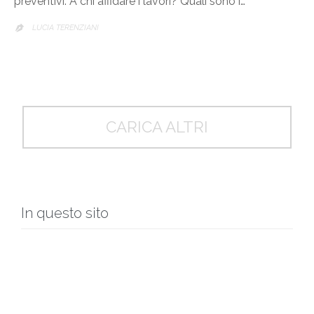
preventivi. A chi affidare i lavori? Quali sono i…
LUCIA TERENZIANI

CARICA ALTRI
In questo sito